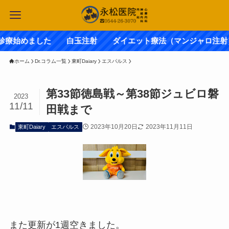
めました 白玉注射 ダイエット療法（マンジャロ注射
ホーム
Dr.コラム一覧
東町Daiary
エスパルス
第33節徳島戦～第38節ジュビロ磐
2023
11/11
田戦まで
2023年10月20日
2023年11月11日
東町Daiary
エスパルス
また更新が1週空きました。