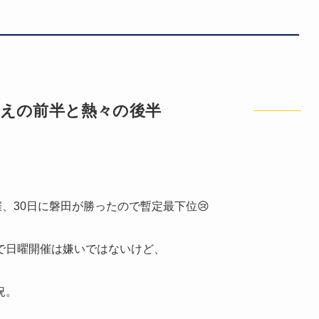
冷えの前半と熱々の後半
、30日に磐田が勝ったので暫定最下位😢
で日曜開催は嫌いではないけど、
況。