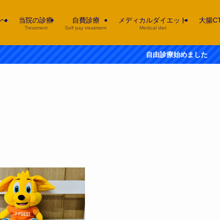
へ
当院の診療
自費診療
メディカルダイエット
大腸C
Treatment
Self pay treatment
Medical diet
自由診療始めました 白玉注射 