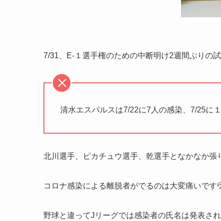
7/31、E-１選手権のための中断明け2週間ぶりの
清水エスパルスは7/22に7人の感染、7/2
北川選手、ピカチュウ選手、乾選手となかなか張
コロナ感染による離脱者がでるのは大変痛いです
野球と違ってJリーグでは感染者の氏名は発表さ