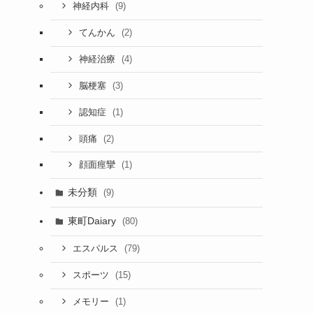
(9)
神経内科
(2)
てんかん
(4)
神経治療
(3)
脳梗塞
(1)
認知症
(2)
頭痛
(1)
顔面痙攣
未分類
(9)
東町Daiary
(80)
(79)
エスパルス
(15)
スポーツ
(1)
メモリー