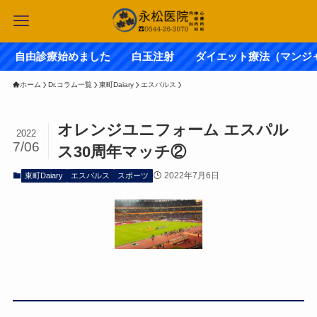
診療始めました 白玉注射 ダイエット療法（マンジャ
ホーム
Dr.コラム一覧
東町Daiary
エスパルス
オレンジユニフォーム エスパル
2022
7/06
ス30周年マッチ②
2022年7月6日
東町Daiary
エスパルス
スポーツ